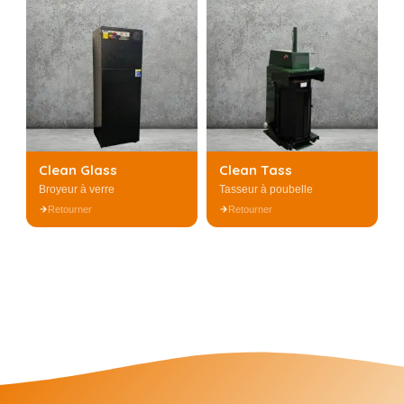
Clean Glass — Broyeur
Clean Tass — Tasseur à
à verre
poubelle
DÉCHETS TRAITÉS
DÉCHETS TRAITÉS
Verre (bouteilles, bocaux,
Ordures ménagères, DIB
RÉSULTAT
flacons)
RÉDUCTION DE VOLUME
Passer de 4 bacs poubelle à
Jusqu'à 90 %
1 seul bac
FORMULE
FORMULE
Mise à disposition + Collecte
Mise à disposition +
+ Entretien
Entretien
Clean Glass
Clean Tass
En savoir +
En savoir +
Broyeur à verre
Tasseur à poubelle
Retourner
Retourner