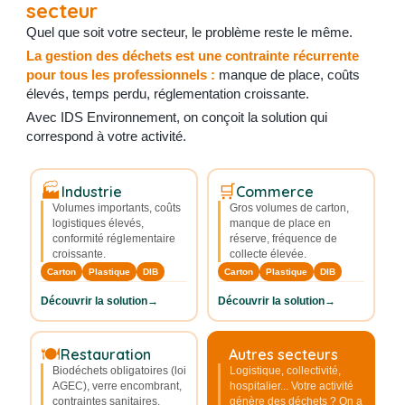
secteur
Quel que soit votre secteur, le problème reste le même.
La gestion des déchets est une contrainte
récurrente
pour tous les professionnels :
manque de place, coûts
élevés, temps perdu, réglementation croissante.
Avec IDS Environnement, on conçoit la solution qui
correspond à votre activité.
🏭
🛒
Industrie
Commerce
Volumes importants, coûts
Gros volumes de carton,
logistiques élevés,
manque de place en
conformité réglementaire
réserve, fréquence de
croissante.
collecte élevée.
Carton
Plastique
DIB
Carton
Plastique
DIB
Découvrir la solution
Découvrir la solution
🍽️
❓
Restauration
Autres secteurs
Biodéchets obligatoires (loi
Logistique, collectivité,
AGEC), verre encombrant,
hospitalier... Votre activité
contraintes sanitaires.
génère des déchets ? On a