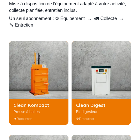
Mise à disposition de l’équipement adapté à votre activité,
collecte planifiée, entretien inclus.
Un seul abonnement : ⚙️ Équipement → 🚛 Collecte →
🔧 Entretien
Clean Kompact —
Clean Digest —
Presse à balles
Biodigesteur
DÉCHETS TRAITÉS
DÉCHETS TRAITÉS
Carton, papier, plastique,
Biodéchets, déchets
boîte de conserve, cagette
alimentaires
RÉSULTAT
bois
RÉDUCTION DE VOLUME
Réduction de 80 % du
Jusqu'à 80 %
volume déchets transformés
FORMULE
en poudre
Mise à disposition + Collecte
FORMULE
+ Entretien
Mise à disposition + Collecte
Clean Kompact
Clean Digest
+ Entretien
Presse à balles
Biodigesteur
En savoir +
Retourner
Retourner
En savoir +