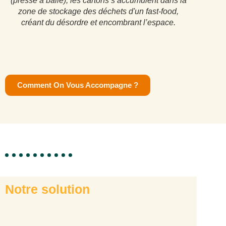
(presse à balle), les cartons s’accumulent dans la
Kompact,
zone de stockage des déchets d'un fast-food,
parfaitem
créant du désordre et encombrant l’espace.
des déc
pr
Comment On Vous Accompagne ?
Notre solution